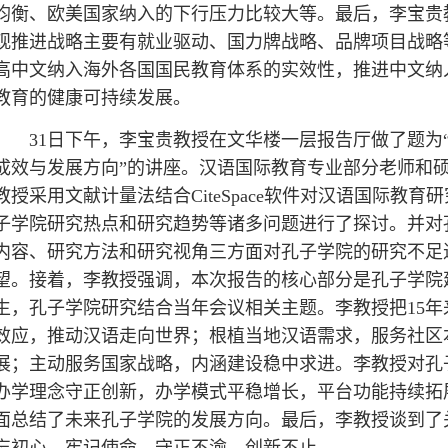
均衡、欧美国家纳入的下行压力比较大等。最后，李宝贵
观推进战略主要有就业驱动、国力牌战略、品牌项目战略
高中文纳入海外各国国民教育体系的实效性，推进中文纳
教育的健康可持续发展。
31日下午，李宝贵教授在文华楼一层报告厅做了题为“
成效与发展方向”的讲座。汉语国际教育专业部分老师和
教授采用文献计量法结合CiteSpace软件对汉语国际
子学院研究热点和研究趋势等诸多问题进行了探讨。并对
内容、研究方法和研究视角三方面对孔子学院的研究不足
望。接着，李教授强调，本次报告的核心部分是孔子学院建
生，孔子学院研究结合当年会议相关主题。李教授把15
效应，推动汉语走向世界；根植当地汉语需求，服务社区
展；主动服务国家战略，内涵建设稳中求进。李教授对孔
办学理念守正创新，办学模式平稳增长，平台功能持续拓
面总结了未来孔子学院的发展方向。最后，李教授谈到了