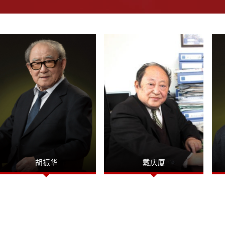
​胡振华
戴庆厦