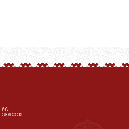
传真：
010-68933983