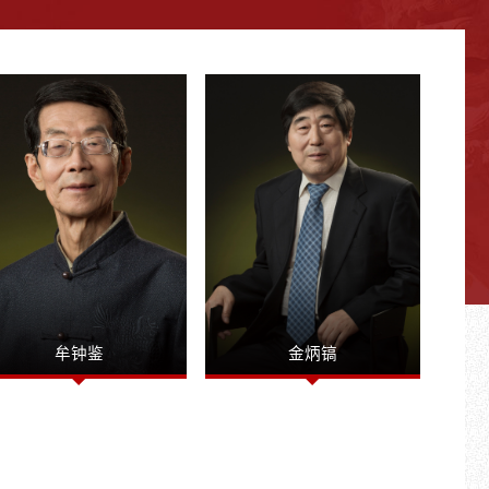
​牟钟鉴
金炳镐