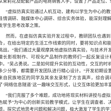
从茉莉花及配套产品的电商销售入手，设置了产品定位、
“虚拟仿真实验通过人机互动，建构以学生为中心的教
县情调研、融媒体中心调研、综合实务体验，能深刻理
发学生思考改革之策。
然而，在虚拟仿真实验开发过程中，教研团队也遇到
合，在给出特定的生活工作线索的同时，要将知识点和
挑战。“我们通过大量观摩其他虚拟仿真实验，与技术开
擅长影视制作、可视化产品制作的教师们一起反复设计
中。”吴占勇说。二是如何提升实验的互动性，交互的时
多少分等，都需要开发团队进行精心设计。“开发初期设
来自民族地区的同学及其亲友录制了方言真声，综合调
了‘网络信息隧道’这一趣味交互形式，让交互体验更加丰
“我们克服了多个难题，成功地将现实材料讲授与虚拟
色赋予”为中心的创新实验教学模式，让学生在调查者、
题，探究式地思考问题和解决问题，极大激发了学生的学