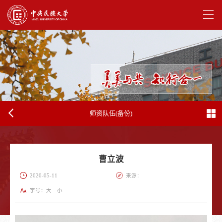
师资队伍(备份)
曹立波
2020-05-11
来源：
字号：
大
小