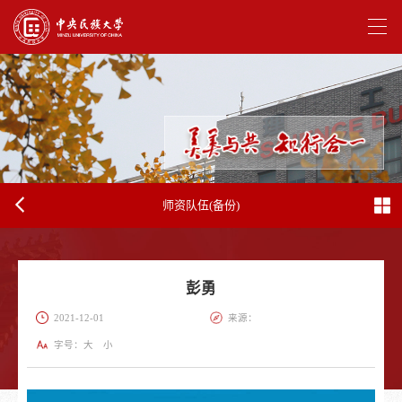
师资队伍(备份)
彭勇
2021-12-01
来源：
字号：
大
小