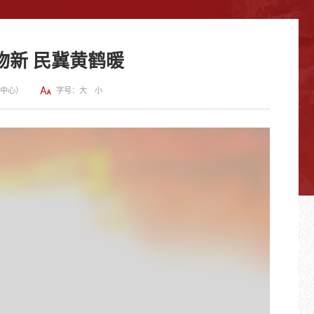
物新 民冀黄鹤暖
闻中心）
字号：
大
小