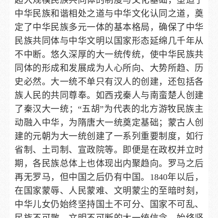
中华民族和谐相处之道与中华文化认同之道，奠
定了中华民族多元一体的基本格局，确保了中华
民族共同体与中华文明以国家形态延绵几千年从
不中断。悠久深厚的大一统传统，使中华民族共
同体的形成和发展成为人心所向、大势所趋、历
史必然。大一统不单只有汉人的创建，还包括各
族人民的共同尊奉。如西戎秦人与南蛮楚人创建
了秦汉大一统；“五胡”为代表的北方游牧民族主
动融入中华，为隋唐大一统奠定基础；蒙古人创
建的元朝为大一统创建了一系列重要制度，如行
省制、土司制、宣政院等。即便是在政权并立时
期，各民族总体上也体现出内聚趋向。罗马之后
再无罗马，但中国之后仍有中国。1840年以后，
在国家蒙辱、人民蒙难、文明蒙尘的至暗时刻，
中华儿女仍始终坚持国土不可分、国家不可乱、
民族不可散、文明不可断的大一统信念，始终坚