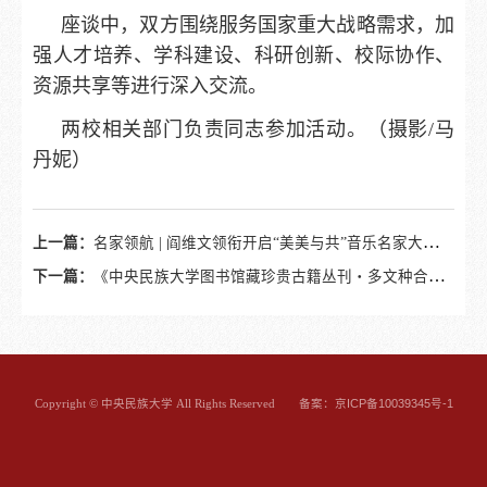
座谈中，双方围绕服务国家重大战略需求，加
强人才培养、学科建设、科研创新、校际协作、
资源共享等进行深入交流。
两校相关部门负责同志参加活动。（摄影/马
丹妮）
上一篇：
名家领航 | 阎维文领衔开启“美美与共”音乐名家大讲坛首场学术盛宴
下一篇：
《中央民族大学图书馆藏珍贵古籍丛刊・多文种合璧古籍卷》新书发布暨古籍工作高质量发展研讨会在校举办
备案：京ICP备10039345号-1
Copyright © 中央民族大学 All Rights Reserved