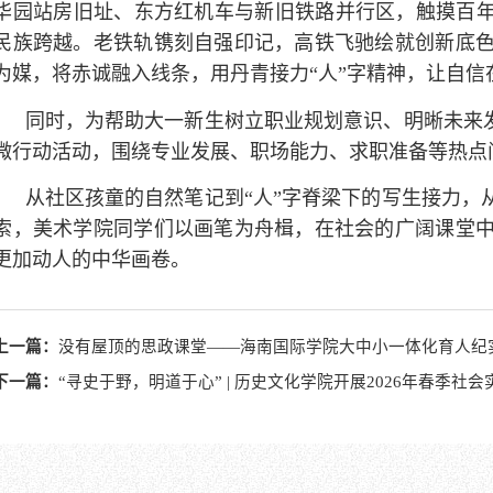
华园站房旧址、东方红机车与新旧铁路并行区，触摸百年
民族跨越。老铁轨镌刻自强印记，高铁飞驰绘就创新底色
为媒，将赤诚融入线条，用丹青接力“人”字精神，让自信
同时，为帮助大一新生树立职业规划意识、明晰未来发
微行动活动，围绕专业发展、职场能力、求职准备等热点
从社区孩童的自然笔记到“人”字脊梁下的写生接力，
索，美术学院同学们以画笔为舟楫，在社会的广阔课堂
更加动人的中华画卷。
上一篇：
没有屋顶的思政课堂——海南国际学院大中小一体化育人纪
下一篇：
“寻史于野，明道于心” | 历史文化学院开展2026年春季社